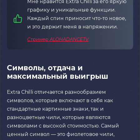
Мне нравится Extra Chilli за его яркую
графику и уникальные функции.
Каждый спин приносит что-то новое,
и это держит меня в напряжении.
Стример ALOHADANCETV
Символы, отдача и
максимальный выигрыш
Extra Chilli отличается разнообразием
символов, которые включают в себя как
стандартные картинные знаки, так и
разноцветные чили, которые являются
символами с высокой стоимостью. Самый
ценный символ — это фиолетовое чили,