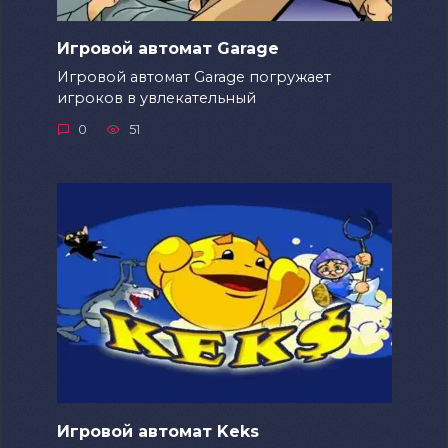
Игровой автомат Garage
Игровой автомат Garage погружает
игроков в увлекательный
0
51
Игровой автомат Keks