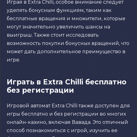
Играя в Extra Chilli, особое внимание следует
уделять бонусным функциям, таким как
бесплатные вращения и множители, которые
могут значительно увеличить шансы на
выигрыш. Также стоит исследовать
возможность покупки бонусных вращений, что
может дать дополнительное преимущество в
игре.
Играть в Extra Chilli бесплатно
без регистрации
Игровой автомат Extra Chilli также доступен для
игры бесплатно и без регистрации во многих
онлайн-казино, включая Вавада. Это отличный
способ познакомиться с игрой, изучить ее