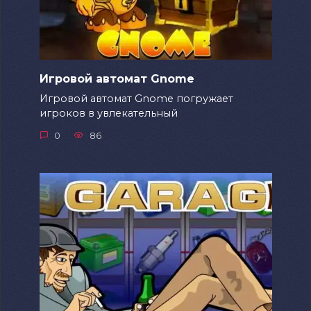
Игровой автомат Gnome
Игровой автомат Gnome погружает
игроков в увлекательный
0
86