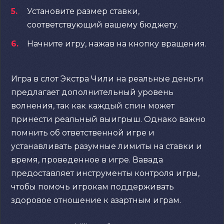
Установите размер ставки,
соответствующий вашему бюджету.
Начните игру, нажав на кнопку вращения.
Игра в слот Экстра Чили на реальные деньги
предлагает дополнительный уровень
волнения, так как каждый спин может
принести реальный выигрыш. Однако важно
помнить об ответственной игре и
устанавливать разумные лимиты на ставки и
время, проведенное в игре. Вавада
предоставляет инструменты контроля игры,
чтобы помочь игрокам поддерживать
здоровое отношение к азартным играм.