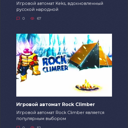
Игровой автомат Keks, вдохновленный
русской народной
0
67
Игровой автомат Rock Climber
Игровой автомат Rock Climber является
популярным выбором
0
52