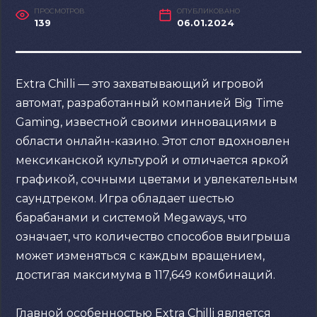
ПРОСМОТРОВ
ОПУБЛИКОВАНО
139
06.01.2024
Extra Chilli — это захватывающий игровой
автомат, разработанный компанией Big Time
Gaming, известной своими инновациями в
области онлайн-казино. Этот слот вдохновлен
мексиканской культурой и отличается яркой
графикой, сочными цветами и увлекательным
саундтреком. Игра обладает шестью
барабанами и системой Megaways, что
означает, что количество способов выигрыша
может изменяться с каждым вращением,
достигая максимума в 117,649 комбинаций.
Главной особенностью Extra Chilli является