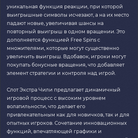
уникальная функция реакции, при которой
выигрышные символы исчезают, а на их место
падают новые, увеличивая шансы на
повторный выигрыш в одном вращении. Это
дополняется функцией Free Spins с
множителями, которые могут существенно
увеличить выигрыш. Вдобавок, игроки могут
покупать бонусные вращения, что добавляет
элемент стратегии и контроля над игрой.
Слот Экстра Чили предлагает динамичный
игровой процесс с высоким уровнем
волатильности, что делает его
привлекательным как для новичков, так и для
опытных игроков. Сочетание инновационных
функций, впечатляющей графики и