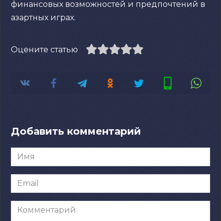
финансовых возможностей и предпочтений в
азартных играх.
Оцените статью
Добавить комментарий
Имя
*
Email
*
Комментарий