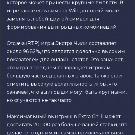
которое может принести крупные выплаты. В
игре также есть символ Wild, который может
заменять любой другой символ для
формирования выигрышных комбинаций.
Отдача (RTP) игры Экстра Чили составляет
около 96.82%, что является довольно высоким
показателем для онлайн-слотов. Это означает,
что игра в среднем возвращает игрокам
большую часть сделанных ставок. Также стоит
отметить высокую волатильность игры, что
означает, что выигрыши могут быть крупными,
но случаются не так часто.
Максимальный выигрыш в Extra Chilli может
достигать 20,000 раз больше вашей ставки, что
делает его одним из самых привлекательных