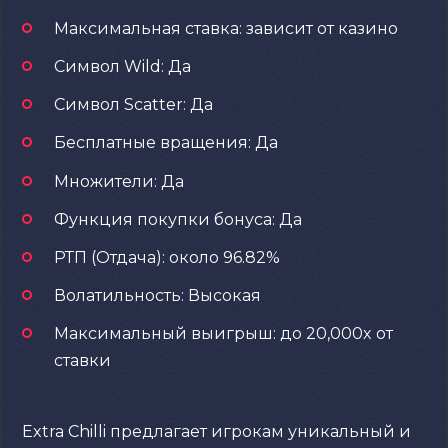
Максимальная ставка: зависит от казино
Символ Wild: Да
Символ Scatter: Да
Бесплатные вращения: Да
Множители: Да
Функция покупки бонуса: Да
РТП (Отдача): около 96.82%
Волатильность: Высокая
Максимальный выигрыш: до 20,000x от
ставки
Extra Chilli предлагает игрокам уникальный и