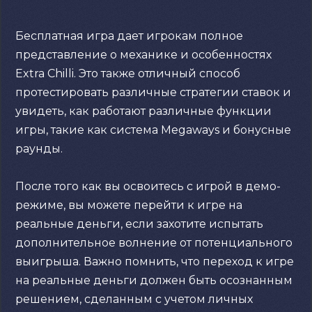
Бесплатная игра дает игрокам полное
представление о механике и особенностях
Extra Chilli. Это также отличный способ
протестировать различные стратегии ставок и
увидеть, как работают различные функции
игры, такие как система Megaways и бонусные
раунды.
После того как вы освоитесь с игрой в демо-
режиме, вы можете перейти к игре на
реальные деньги, если захотите испытать
дополнительное волнение от потенциального
выигрыша. Важно помнить, что переход к игре
на реальные деньги должен быть осознанным
решением, сделанным с учетом личных